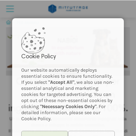
PER ANIMALI
Cookie Policy
Our website automatically deploys
essential cookies to ensure functionality.
Cosmetici funzionali per
If you select
"Accept All"
, we also use non-
essential analytical and marketing
animali domestici con
cookies for targeted advertising. You can
opt out of these non-essential cookies by
clicking
"Necessary Cookies Only"
. For
ingredienti naturali al 100%.
detailed information, please see our
Cookie Policy.
Un team esperto di professionisti attivamente impegnati nella
ricerca e sviluppo in ambito cosmetico.
Il team opera presso il laboratorio di Cosmesi con l'obiettivo di