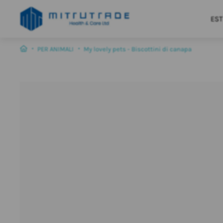
EST
PER ANIMALI
My lovely pets - Biscottini di canapa