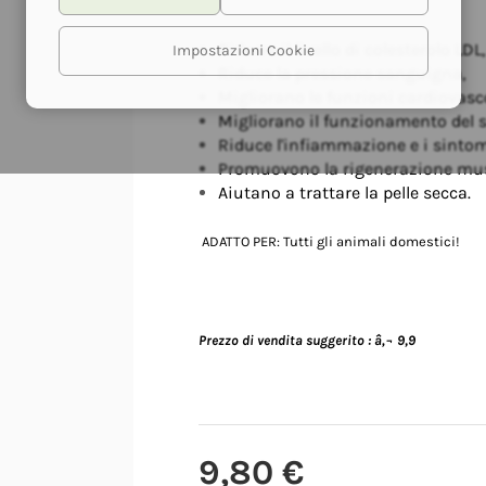
Ridurre il livello di colesterolo LDL,
Impostazioni Cookie
Riduce la pressione sanguigna,
Migliorano le funzioni cardiovasco
Migliorano il funzionamento del 
Riduce l'infiammazione e i sintomi
Promuovono la rigenerazione mus
Aiutano a trattare la pelle secca.
ADATTO PER: Tutti gli animali domestici!
Prezzo di vendita suggerito : â‚¬ 9,9
My lovely pets - Biscottini di canapa
9,80 €