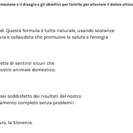
azione e il disagio e gli obiettivi per l'artrite per alleviare il dolore artico
idi. Questa formula è tutto naturale, usando sostanze
ura e collaudata che promuove la salute e l'energia
tte di sentirsi sicuri che
l vostro animale domestico.
ei soddisfatto dei risultati del nostro
agamento completo senza problemi!
ra, la Slovenia.