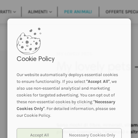
RATTI
ALIMENTI
PER ANIMALI
OFFERTE SPECI
MY LOVELY PETS
Cookie Policy
My lovely pets 
Our website automatically deploys essential cookies
to ensure functionality. If you select
"Accept All"
, we
Codice SKU:
MLP-B1
also use non-essential analytical and marketing
cookies for targeted advertising. You can opt out of
these non-essential cookies by clicking
"Necessary
Data di scadenza 10/21
Cookies Only"
. For detailed information, please see
our Cookie Policy.
Sono ricchi di fibre, minerali, vitam
proteine (compresa l'essenza) e altr