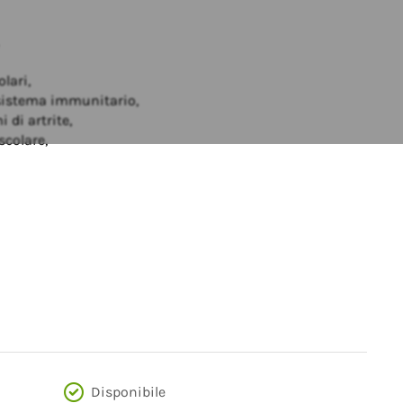
lari,
sistema immunitario,
 di artrite,
colare,
Disponibile