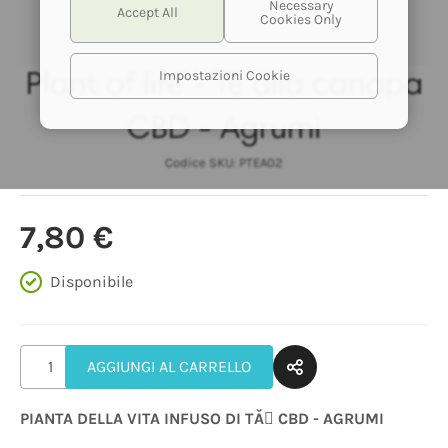
PLANT OF LIFE
Impostazioni Cookie
Plant of life - Tè alla canapa
CBD - Agrumi
Codice SKU:
PTEA02
Plant of life - Tè alla canapa CBD - Agrumi
7,80 €
Disponibile
AGGIUNGI AL CARRELLO
PIANTA DELLA VITA INFUSO DI TĂ CBD - AGRUMI