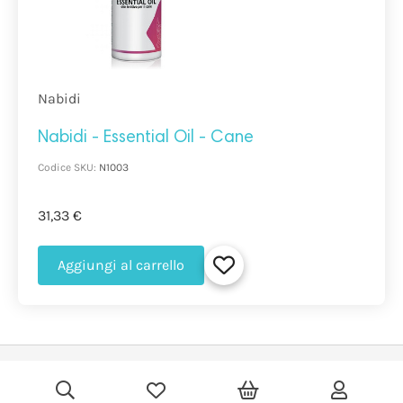
Nabidi
Nabidi - Essential Oil - Cane
Codice SKU:
N1003
31,33 €
Aggiungi al carrello
©
2026
Mitrutrade
Powered by Shopamine.
Impostazioni Cookie
•
I miei dati