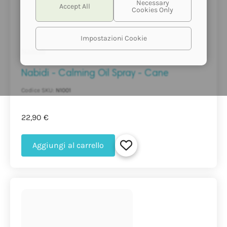
Impostazioni Cookie
Nabidi
Nabidi - Calming Oil Spray - Cane
Codice SKU:
N1001
22,90 €
Aggiungi al carrello