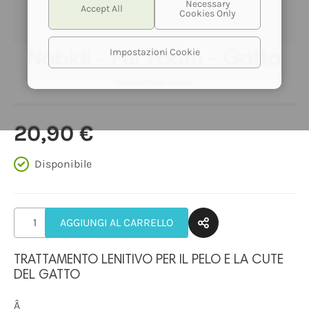
NABIDI
Impostazioni Cookie
Nabidi - Fur Foam - Gatto
Codice SKU:
N1007
Nabidi - Fur Foam - Gatto
20,90 €
Disponibile
AGGIUNGI AL CARRELLO
TRATTAMENTO LENITIVO PER IL PELO E LA CUTE
DEL GATTO
Â