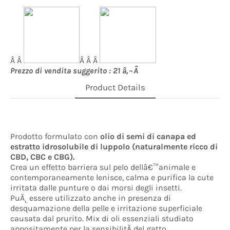
Â Â
Â Â Â
Prezzo di vendita suggerito : 21 â‚¬Â
Product Details
Prodotto formulato con
olio di semi di canapa ed
estratto idrosolubile di luppolo (naturalmente ricco di
CBD, CBC e CBG).
Crea un effetto barriera sul pelo dellâ€™animale e
contemporaneamente lenisce, calma e purifica la cute
irritata dalle punture o dai morsi degli insetti.
PuĂ˛ essere utilizzato anche in presenza di
desquamazione della pelle e irritazione superficiale
causata dal prurito. Mix di oli essenziali studiato
appositamente per la sensibilitĂ del gatto.