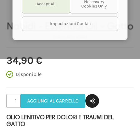
NABIDI
Impostazioni Cookie
Nabidi - Essential Oil - Gatto
Codice SKU:
N1004
Nabidi - Essential Oil - Gatto
34,90 €
Disponibile
AGGIUNGI AL CARRELLO
OLIO LENITIVO PER DOLORI E TRAUMI DEL
GATTO